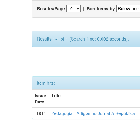
Results/Page
|
Sort items by
Results 1-1 of 1 (Search time: 0.002 seconds).
Item hits:
Issue
Title
Date
1911
Pedagogia - Artigos no Jornal A República