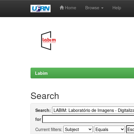
Home
Browse
Help
Skip
navigation
Labim
Search
Search:
for
Current filters: