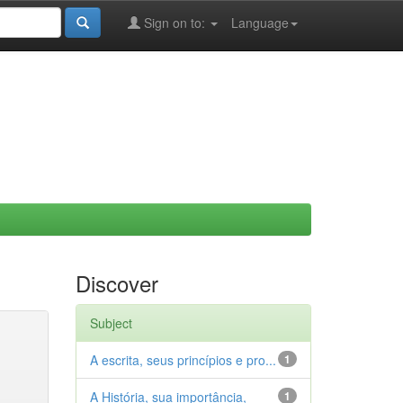
Sign on to:
Language
Discover
Subject
A escrita, seus princípios e pro...
1
A História, sua importância,
1