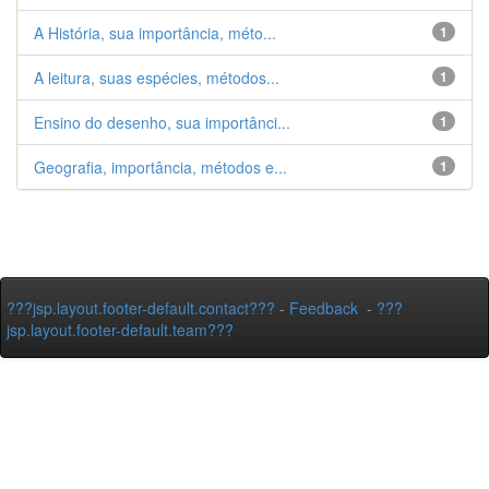
A História, sua importância, méto...
1
A leitura, suas espécies, métodos...
1
Ensino do desenho, sua importânci...
1
Geografia, importância, métodos e...
1
???jsp.layout.footer-default.contact???
-
Feedback
-
???
jsp.layout.footer-default.team???