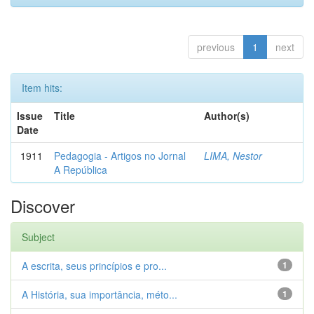
previous
1
next
Item hits:
Issue
Title
Author(s)
Date
1911
Pedagogia - Artigos no Jornal
LIMA, Nestor
A República
Discover
Subject
A escrita, seus princípios e pro...
1
A História, sua importância, méto...
1