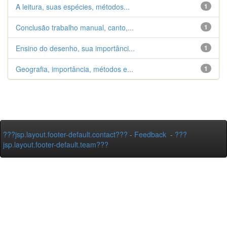
A leitura, suas espécies, métodos...
1
Conclusão trabalho manual, canto,...
1
Ensino do desenho, sua importânci...
1
Geografia, importância, métodos e...
1
???jsp.layout.footer-default.contact???
-
Feedback
-
???
jsp.layout.footer-default.team???