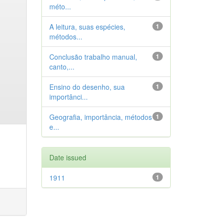
méto...
A leitura, suas espécies,
1
métodos...
Conclusão trabalho manual,
1
canto,...
Ensino do desenho, sua
1
importânci...
Geografia, importância, métodos
1
e...
Date issued
1911
1