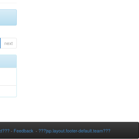
next
ct???
-
Feedback
-
???jsp.layout.footer-default.team???