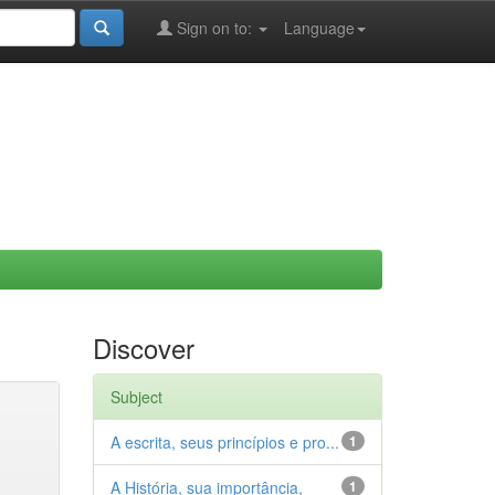
Sign on to:
Language
Discover
Subject
A escrita, seus princípios e pro...
1
A História, sua importância,
1