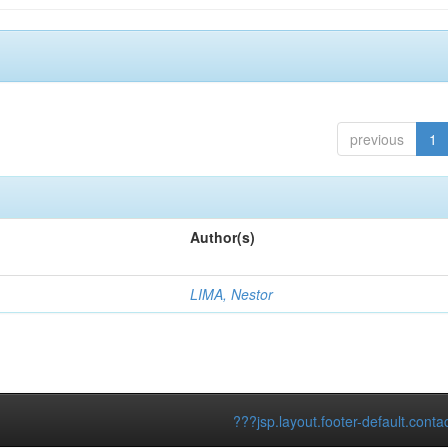
previous
1
Author(s)
LIMA, Nestor
???jsp.layout.footer-default.conta