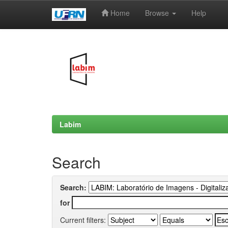
Home
Browse
Help
Skip
navigation
Labim
Search
Search:
for
Current filters: