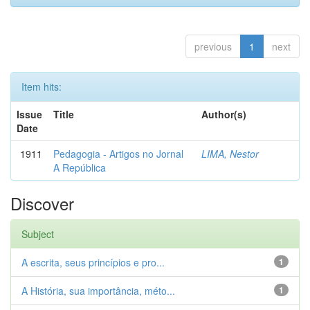
previous
1
next
Item hits:
Issue
Title
Author(s)
Date
1911
Pedagogia - Artigos no Jornal
LIMA, Nestor
A República
Discover
Subject
A escrita, seus princípios e pro...
1
A História, sua importância, méto...
1