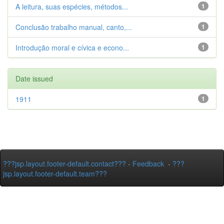
A leitura, suas espécies, métodos...
1
Conclusão trabalho manual, canto,...
1
Introdução moral e cívica e econo...
1
Date issued
1911
1
???jsp.layout.footer-default.contact???
-
Feedback
-
???
jsp.layout.footer-default.team???