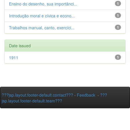
Ensino do desenho, sua importânci...
1
Introdução moral e cívica e econo...
1
Trabalhos manual, canto, exercíci...
1
Date issued
1911
1
???jsp.layout.footer-default.contact???
-
Feedback
-
???
jsp.layout.footer-default.team???