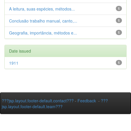
A leitura, suas espécies, métodos...
1
Conclusão trabalho manual, canto,...
1
Geografia, importância, métodos e...
1
Date issued
1911
1
???jsp.layout.footer-default.contact???
-
Feedback
-
???
jsp.layout.footer-default.team???