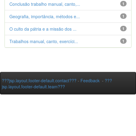
Conclusão trabalho manual, canto,...
1
Geografia, importância, métodos e...
1
O culto da pátria e a missão dos ...
1
Trabalhos manual, canto, exercíci...
1
???jsp.layout.footer-default.contact???
-
Feedback
-
???
jsp.layout.footer-default.team???