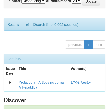
In order
Authors/record
Results 1-1 of 1 (Search time: 0.002 seconds).
previous
1
next
Item hits:
Issue
Title
Author(s)
Date
1911
Pedagogia - Artigos no Jornal
LIMA, Nestor
A República
Discover