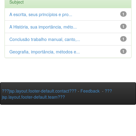
Subject
A escrita, seus princípios e pro...
1
A História, sua importância, méto...
1
Conclusão trabalho manual, canto,...
1
Geografia, importância, métodos e...
1
???jsp.layout.footer-default.contact???
-
Feedback
-
???
jsp.layout.footer-default.team???