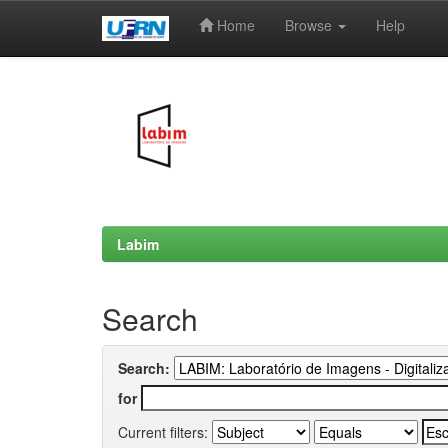
Home
Browse
Help
Skip
navigation
Labim
Search
Search:
for
Current filters: