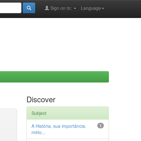
Sign on to:
Language
Discover
Subject
A História, sua importância,
1
méto...