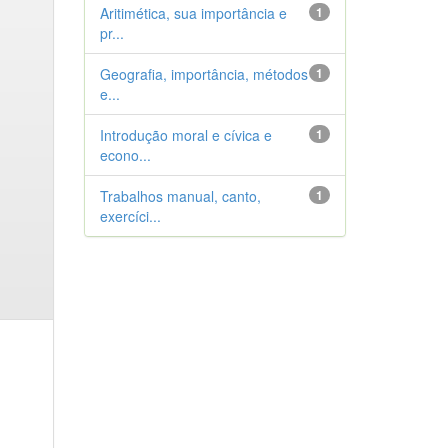
Aritimética, sua importância e
1
pr...
Geografia, importância, métodos
1
e...
Introdução moral e cívica e
1
econo...
Trabalhos manual, canto,
1
exercíci...