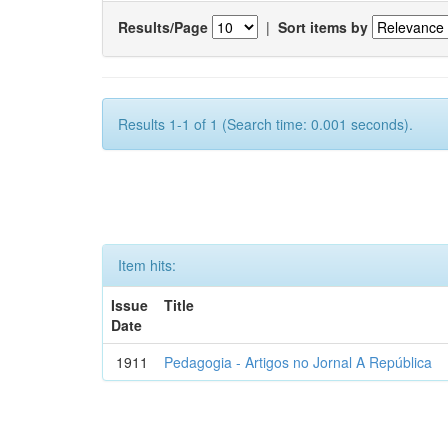
Results/Page
|
Sort items by
Results 1-1 of 1 (Search time: 0.001 seconds).
Item hits:
Issue
Title
Date
1911
Pedagogia - Artigos no Jornal A República