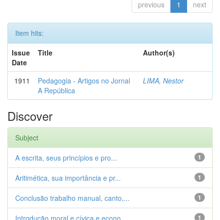
previous
1
next
Item hits:
Issue
Title
Author(s)
Date
1911
Pedagogia - Artigos no Jornal
LIMA, Nestor
A República
Discover
Subject
A escrita, seus princípios e pro...
1
Aritimética, sua importância e pr...
1
Conclusão trabalho manual, canto,...
1
Introdução moral e cívica e econo...
1