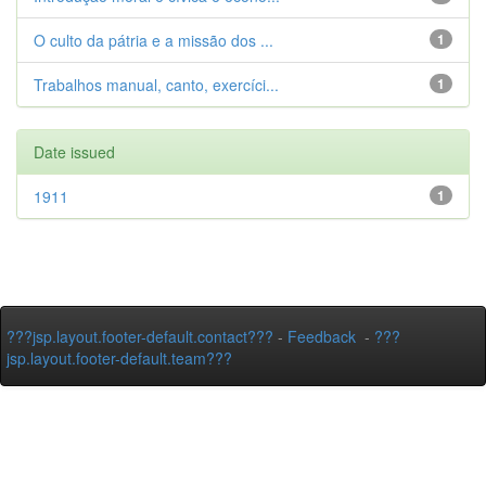
O culto da pátria e a missão dos ...
1
Trabalhos manual, canto, exercíci...
1
Date issued
1911
1
???jsp.layout.footer-default.contact???
-
Feedback
-
???
jsp.layout.footer-default.team???