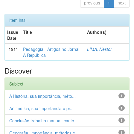
previous
1
next
Item hits:
Issue
Title
Author(s)
Date
1911
Pedagogia - Artigos no Jornal
LIMA, Nestor
A República
Discover
Subject
A História, sua importância, méto...
1
Aritimética, sua importância e pr...
1
Conclusão trabalho manual, canto,...
1
Geografia, importância, métodos e...
1