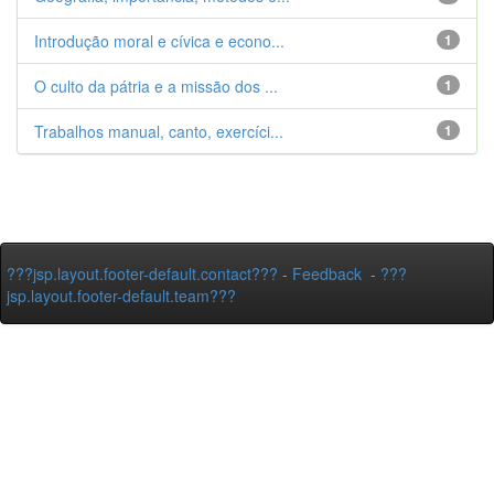
Introdução moral e cívica e econo...
1
O culto da pátria e a missão dos ...
1
Trabalhos manual, canto, exercíci...
1
???jsp.layout.footer-default.contact???
-
Feedback
-
???
jsp.layout.footer-default.team???