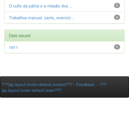
O culto da pátria e a missão dos ...
1
Trabalhos manual, canto, exercíci...
1
Date issued
1911
1
???jsp.layout.footer-default.contact???
-
Feedback
-
???
jsp.layout.footer-default.team???