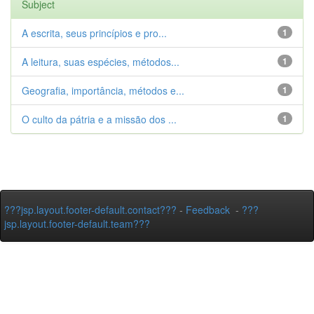
Subject
A escrita, seus princípios e pro...
1
A leitura, suas espécies, métodos...
1
Geografia, importância, métodos e...
1
O culto da pátria e a missão dos ...
1
???jsp.layout.footer-default.contact???
-
Feedback
-
???
jsp.layout.footer-default.team???