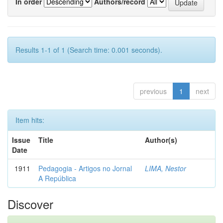
In order
Authors/record
Results 1-1 of 1 (Search time: 0.001 seconds).
previous
1
next
Item hits:
Issue
Title
Author(s)
Date
1911
Pedagogia - Artigos no Jornal
LIMA, Nestor
A República
Discover