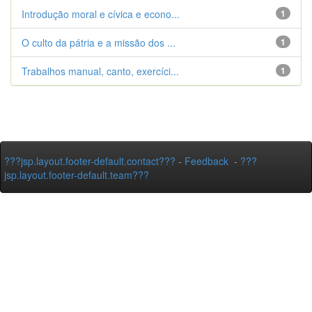
Introdução moral e cívica e econo...
1
O culto da pátria e a missão dos ...
1
Trabalhos manual, canto, exercíci...
1
???jsp.layout.footer-default.contact???
-
Feedback
-
???
jsp.layout.footer-default.team???