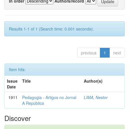
In order
Authors/record
Results 1-1 of 1 (Search time: 0.001 seconds).
previous
1
next
Item hits:
Issue
Title
Author(s)
Date
1911
Pedagogia - Artigos no Jornal
LIMA, Nestor
A República
Discover