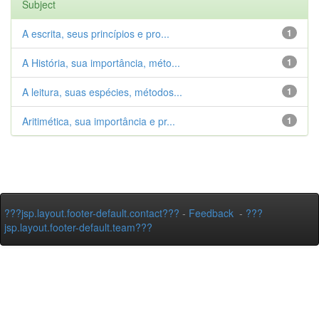
Subject
A escrita, seus princípios e pro...
1
A História, sua importância, méto...
1
A leitura, suas espécies, métodos...
1
Aritimética, sua importância e pr...
1
???jsp.layout.footer-default.contact???
-
Feedback
-
???
jsp.layout.footer-default.team???