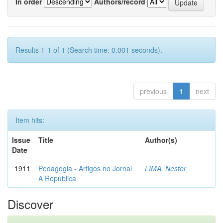
In order
Authors/record
Results 1-1 of 1 (Search time: 0.001 seconds).
previous
1
next
Item hits:
Issue
Title
Author(s)
Date
1911
Pedagogia - Artigos no Jornal
LIMA, Nestor
A República
Discover