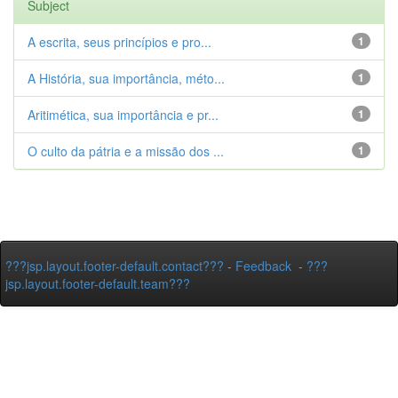
Subject
A escrita, seus princípios e pro...
1
A História, sua importância, méto...
1
Aritimética, sua importância e pr...
1
O culto da pátria e a missão dos ...
1
???jsp.layout.footer-default.contact???
-
Feedback
-
???
jsp.layout.footer-default.team???