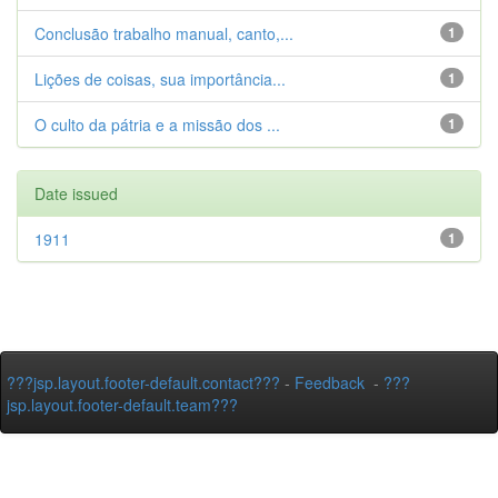
Conclusão trabalho manual, canto,...
1
Lições de coisas, sua importância...
1
O culto da pátria e a missão dos ...
1
Date issued
1911
1
???jsp.layout.footer-default.contact???
-
Feedback
-
???
jsp.layout.footer-default.team???