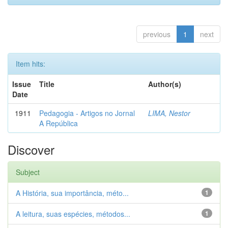
previous
1
next
Item hits:
Issue
Title
Author(s)
Date
1911
Pedagogia - Artigos no Jornal
LIMA, Nestor
A República
Discover
Subject
A História, sua importância, méto...
1
A leitura, suas espécies, métodos...
1