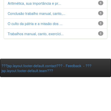
Aritimética, sua importância e pr...
1
Conclusão trabalho manual, canto,...
1
O culto da pátria e a missão dos ...
1
Trabalhos manual, canto, exercíci...
1
???jsp.layout.footer-default.contact???
-
Feedback
-
???
jsp.layout.footer-default.team???