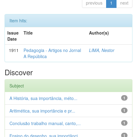
previous
1
next
Item hits:
Issue
Title
Author(s)
Date
1911
Pedagogia - Artigos no Jornal
LIMA, Nestor
A República
Discover
Subject
A História, sua importância, méto...
1
Aritimética, sua importância e pr...
1
Conclusão trabalho manual, canto,...
1
Ensino do desenho, sua importânci...
1