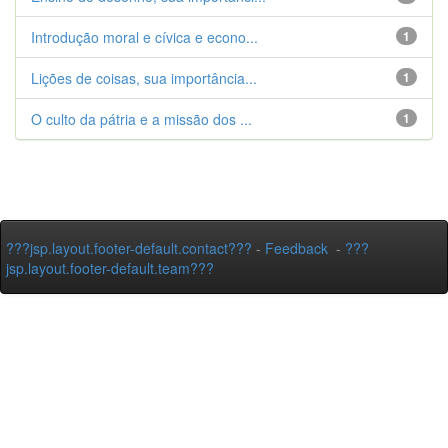
Introdução moral e cívica e econo...
1
Lições de coisas, sua importância...
1
O culto da pátria e a missão dos ...
1
???jsp.layout.footer-default.contact???
-
Feedback
-
???
jsp.layout.footer-default.team???