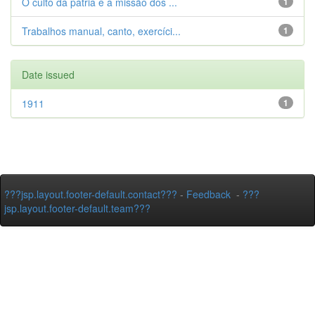
O culto da pátria e a missão dos ...
1
Trabalhos manual, canto, exercíci...
1
Date issued
1911
1
???jsp.layout.footer-default.contact???
-
Feedback
-
???
jsp.layout.footer-default.team???