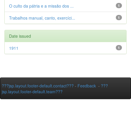
O culto da pátria e a missão dos ...
1
Trabalhos manual, canto, exercíci...
1
Date issued
1911
1
???jsp.layout.footer-default.contact???
-
Feedback
-
???
jsp.layout.footer-default.team???