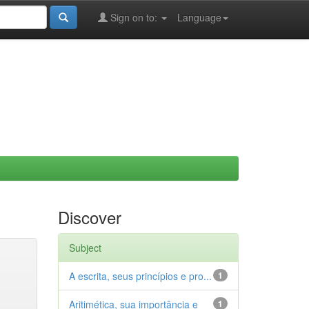
Sign on to:
Language
Discover
Subject
A escrita, seus princípios e pro...
1
Aritimética, sua importância e
1