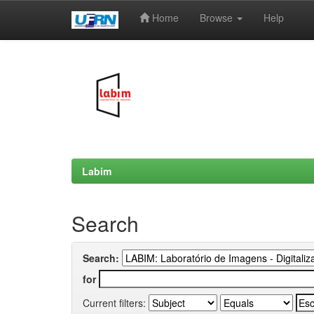
Home
Browse
Help
Skip
navigation
Labim
Search
Search:
for
Current filters: