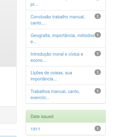
pr...
Conclusão trabalho manual,
1
canto,...
Geografia, importância, métodos
1
e...
Introdução moral e cívica e
1
econo...
Lições de coisas, sua
1
importância...
Trabalhos manual, canto,
1
exercíci...
Date issued
1911
1