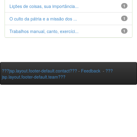
Lições de coisas, sua importância...
1
O culto da pátria e a missão dos ...
1
Trabalhos manual, canto, exercíci...
1
???jsp.layout.footer-default.contact???
-
Feedback
-
???
jsp.layout.footer-default.team???