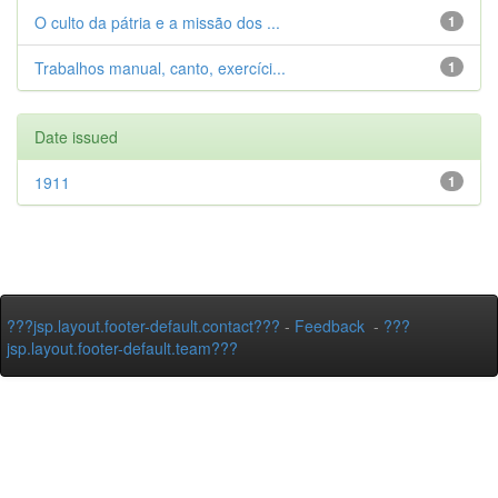
O culto da pátria e a missão dos ...
1
Trabalhos manual, canto, exercíci...
1
Date issued
1911
1
???jsp.layout.footer-default.contact???
-
Feedback
-
???
jsp.layout.footer-default.team???