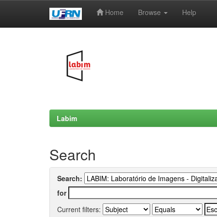
Home
Browse
Help
Skip
navigation
Labim
Search
Search:
for
Current filters: