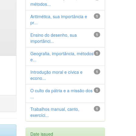
métodos...
Aritimética, sua importância e
1
pr...
Ensino do desenho, sua
1
importânci...
Geografia, importância, métodos
1
e...
Introdução moral e cívica e
1
econo...
O culto da pátria e a missão dos
1
...
Trabalhos manual, canto,
1
exercíci...
Date issued