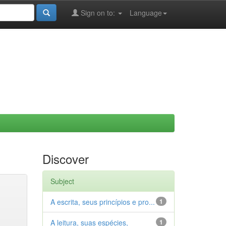
Sign on to:
Language
Discover
Subject
A escrita, seus princípios e pro...
1
A leitura, suas espécies,
1