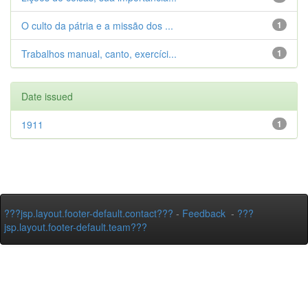
O culto da pátria e a missão dos ...
1
Trabalhos manual, canto, exercíci...
1
Date issued
1911
1
???jsp.layout.footer-default.contact???
-
Feedback
-
???
jsp.layout.footer-default.team???