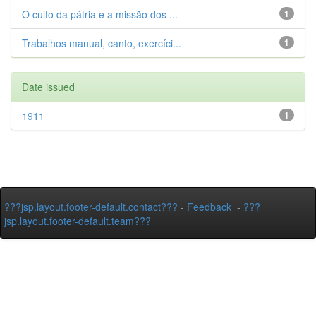
O culto da pátria e a missão dos ...
1
Trabalhos manual, canto, exercíci...
1
Date issued
1911
1
???jsp.layout.footer-default.contact???
-
Feedback
-
???
jsp.layout.footer-default.team???