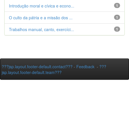
Introdução moral e cívica e econo...
1
O culto da pátria e a missão dos ...
1
Trabalhos manual, canto, exercíci...
1
???jsp.layout.footer-default.contact???
-
Feedback
-
???
jsp.layout.footer-default.team???