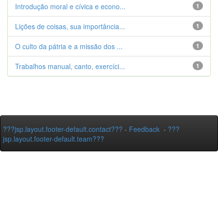
Introdução moral e cívica e econo...
1
Lições de coisas, sua importância...
1
O culto da pátria e a missão dos ...
1
Trabalhos manual, canto, exercíci...
1
???jsp.layout.footer-default.contact???
-
Feedback
-
???
jsp.layout.footer-default.team???