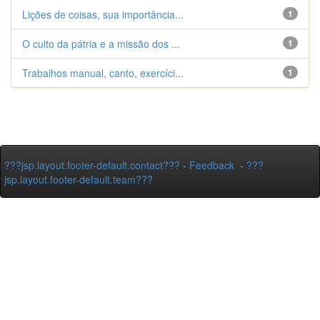
Lições de coisas, sua importância...
1
O culto da pátria e a missão dos ...
1
Trabalhos manual, canto, exercíci...
1
???jsp.layout.footer-default.contact???
-
Feedback
-
???
jsp.layout.footer-default.team???