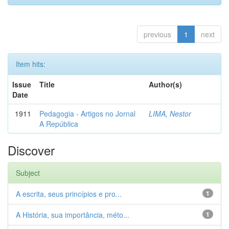
previous
1
next
Item hits:
Issue
Title
Author(s)
Date
1911
Pedagogia - Artigos no Jornal
LIMA, Nestor
A República
Discover
Subject
A escrita, seus princípios e pro...
1
A História, sua importância, méto...
1