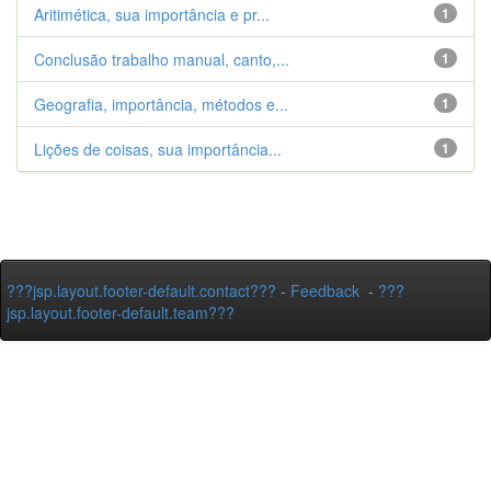
Aritimética, sua importância e pr...
1
Conclusão trabalho manual, canto,...
1
Geografia, importância, métodos e...
1
Lições de coisas, sua importância...
1
???jsp.layout.footer-default.contact???
-
Feedback
-
???
jsp.layout.footer-default.team???