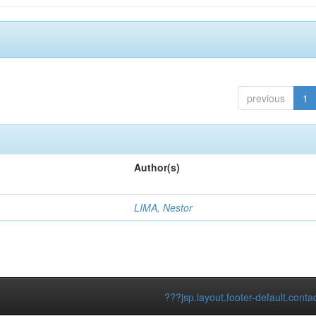
previous
1
Author(s)
LIMA, Nestor
???jsp.layout.footer-default.conta