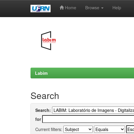
Home
Browse
Help
Skip
navigation
Labim
Search
Search:
for
Current filters: