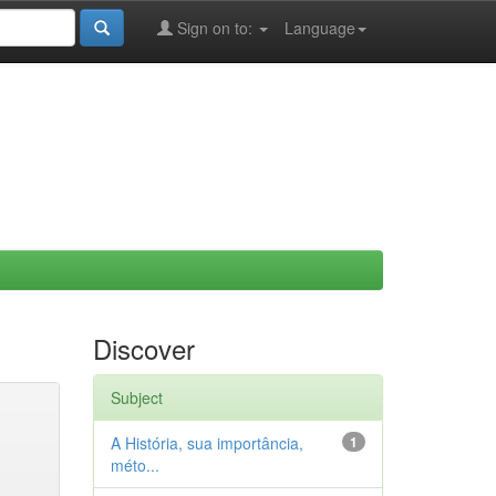
Sign on to:
Language
Discover
Subject
A História, sua importância,
1
méto...