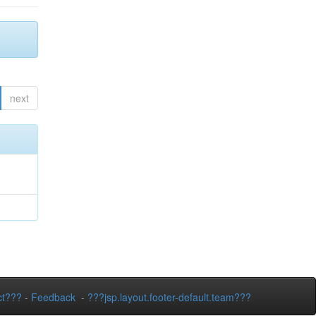
next
ct???
-
Feedback
-
???jsp.layout.footer-default.team???