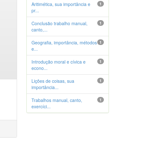
Aritimética, sua importância e
1
pr...
Conclusão trabalho manual,
1
canto,...
Geografia, importância, métodos
1
e...
Introdução moral e cívica e
1
econo...
Lições de coisas, sua
1
importância...
Trabalhos manual, canto,
1
exercíci...