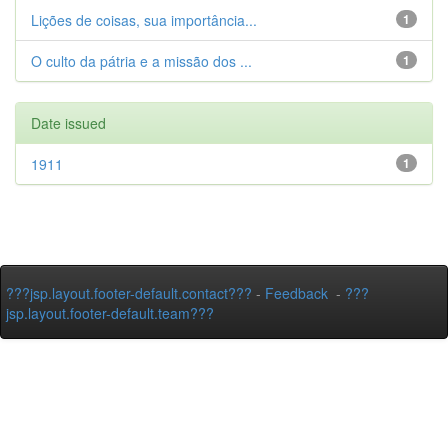
Lições de coisas, sua importância...
1
O culto da pátria e a missão dos ...
1
Date issued
1911
1
???jsp.layout.footer-default.contact???
-
Feedback
-
???
jsp.layout.footer-default.team???