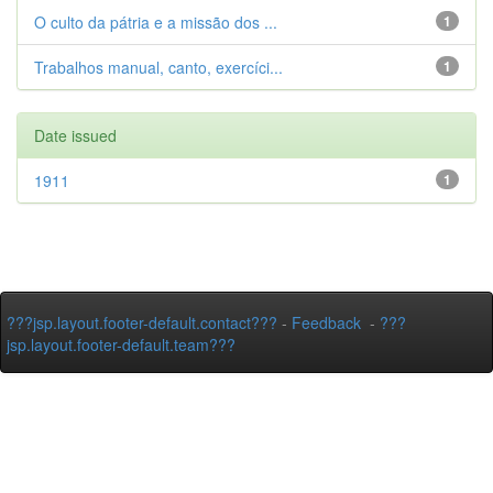
O culto da pátria e a missão dos ...
1
Trabalhos manual, canto, exercíci...
1
Date issued
1911
1
???jsp.layout.footer-default.contact???
-
Feedback
-
???
jsp.layout.footer-default.team???