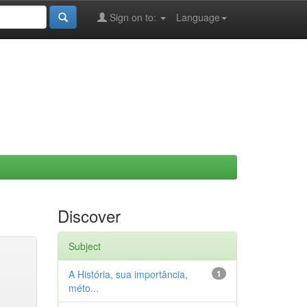
Sign on to:
Language
Discover
Subject
A História, sua importância,
1
méto...