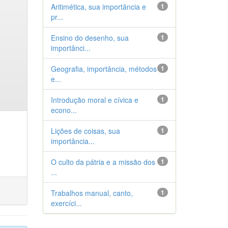
Aritimética, sua importância e
1
pr...
Ensino do desenho, sua
1
importânci...
Geografia, importância, métodos
1
e...
Introdução moral e cívica e
1
econo...
Lições de coisas, sua
1
importância...
O culto da pátria e a missão dos
1
...
Trabalhos manual, canto,
1
exercíci...