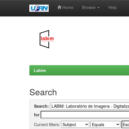
Home
Browse
Help
Skip
navigation
Labim
Search
Search:
for
Current filters: