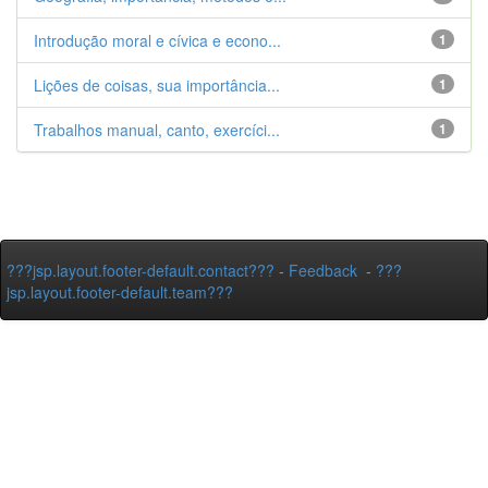
Introdução moral e cívica e econo...
1
Lições de coisas, sua importância...
1
Trabalhos manual, canto, exercíci...
1
???jsp.layout.footer-default.contact???
-
Feedback
-
???
jsp.layout.footer-default.team???