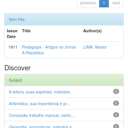
previous
1
next
Item hits:
Issue
Title
Author(s)
Date
1911
Pedagogia - Artigos no Jornal
LIMA, Nestor
A República
Discover
Subject
A leitura, suas espécies, métodos...
1
Aritimética, sua importância e pr...
1
Conclusão trabalho manual, canto,...
1
Geografia, importância, métodos e...
1