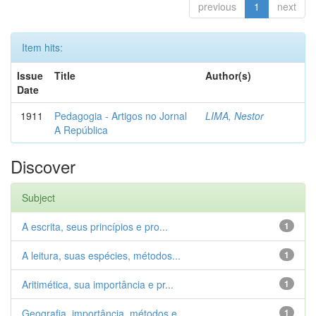
previous
1
next
Item hits:
Issue
Title
Author(s)
Date
1911
Pedagogia - Artigos no Jornal
LIMA, Nestor
A República
Discover
Subject
A escrita, seus princípios e pro...
1
A leitura, suas espécies, métodos...
1
Aritimética, sua importância e pr...
1
Geografia, importância, métodos e...
1