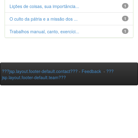
Lições de coisas, sua importância...
1
O culto da pátria e a missão dos ...
1
Trabalhos manual, canto, exercíci...
1
???jsp.layout.footer-default.contact???
-
Feedback
-
???
jsp.layout.footer-default.team???