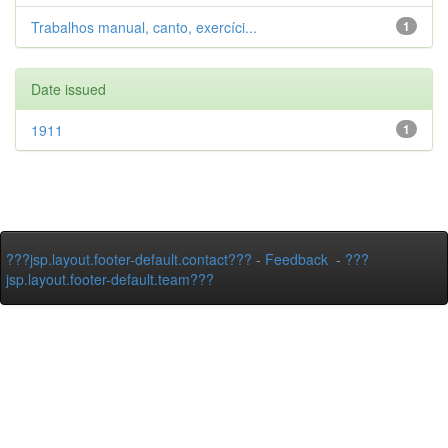
Trabalhos manual, canto, exercíci...
1
Date issued
1911
1
???jsp.layout.footer-default.contact???
-
Feedback
-
???
jsp.layout.footer-default.team???