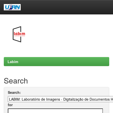
Skip
navigation
Labim
Search
Search:
for