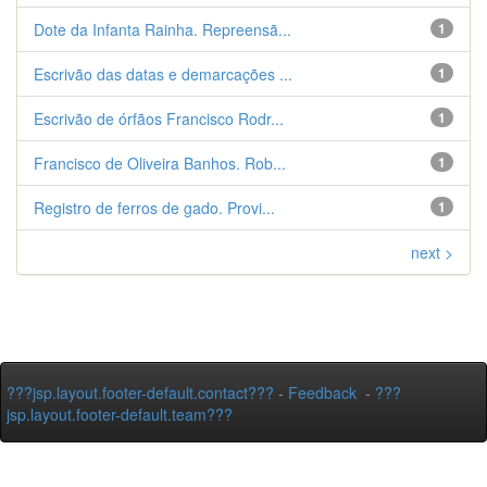
Dote da Infanta Rainha. Repreensã...
1
Escrivão das datas e demarcações ...
1
Escrivão de órfãos Francisco Rodr...
1
Francisco de Oliveira Banhos. Rob...
1
Registro de ferros de gado. Provi...
1
next >
???jsp.layout.footer-default.contact???
-
Feedback
-
???
jsp.layout.footer-default.team???