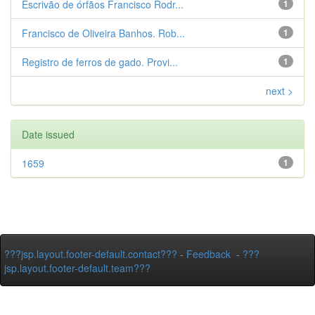
Escrivão de órfãos Francisco Rodr...
1
Francisco de Oliveira Banhos. Rob...
1
Registro de ferros de gado. Provi...
1
next >
Date issued
1659
1
???jsp.layout.footer-default.contact???
-
Feedback
-
???
jsp.layout.footer-default.team???