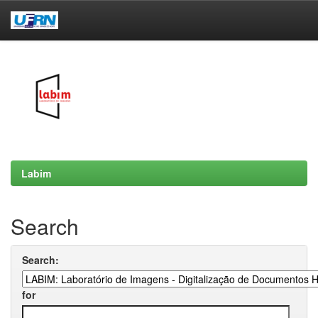
Skip
navigation
Labim
Search
Search:
for