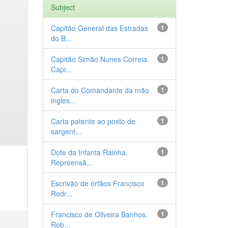
Subject
Capitão General das Estradas
1
do B...
Capitão Simão Nunes Correia.
1
Capi...
Carta do Comandante da mão
1
ingles...
Carta patente ao posto de
1
sargent...
Dote da Infanta Rainha.
1
Repreensã...
Escrivão de órfãos Francisco
1
Rodr...
Francisco de Oliveira Banhos.
1
Rob...