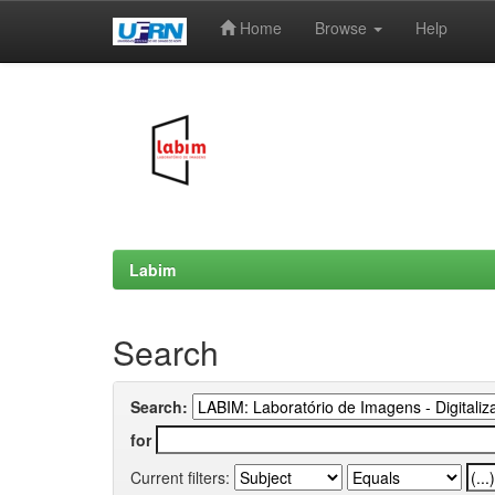
Home
Browse
Help
Skip
navigation
Labim
Search
Search:
for
Current filters: