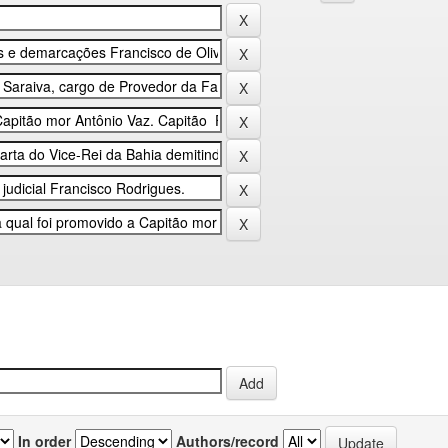
In order
Authors/record