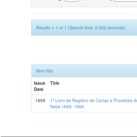
Results 1-1 of 1 (Search time: 0.002 seconds).
Item hits:
Issue
Title
Date
1659
1º Livro de Registro de Cartas e Provisões
Natal 1659- 1668