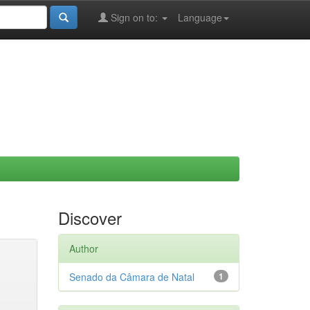
Sign on to:
Language
Discover
Author
Senado da Câmara de Natal
1