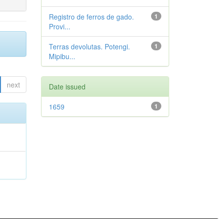
Registro de ferros de gado.
1
Provi...
Terras devolutas. Potengi.
1
Mipibu...
next
Date issued
1659
1