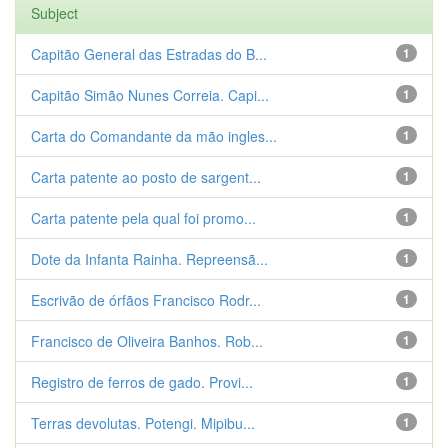
Subject
Capitão General das Estradas do B...
1
Capitão Simão Nunes Correia. Capi...
1
Carta do Comandante da mão ingles...
1
Carta patente ao posto de sargent...
1
Carta patente pela qual foi promo...
1
Dote da Infanta Rainha. Repreensã...
1
Escrivão de órfãos Francisco Rodr...
1
Francisco de Oliveira Banhos. Rob...
1
Registro de ferros de gado. Provi...
1
Terras devolutas. Potengi. Mipibu...
1