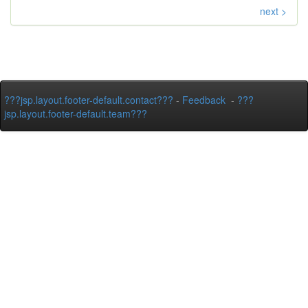
next >
???jsp.layout.footer-default.contact???
-
Feedback
-
???
jsp.layout.footer-default.team???