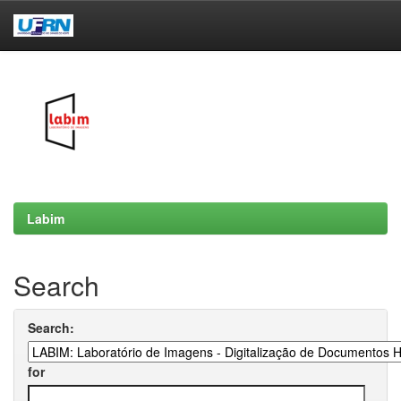
Skip
navigation
Labim
Search
Search:
for