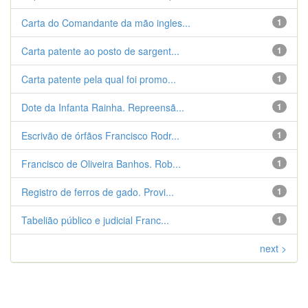
Carta do Comandante da mão ingles...
1
Carta patente ao posto de sargent...
1
Carta patente pela qual foi promo...
1
Dote da Infanta Rainha. Repreensã...
1
Escrivão de órfãos Francisco Rodr...
1
Francisco de Oliveira Banhos. Rob...
1
Registro de ferros de gado. Provi...
1
Tabelião público e judicial Franc...
1
next >