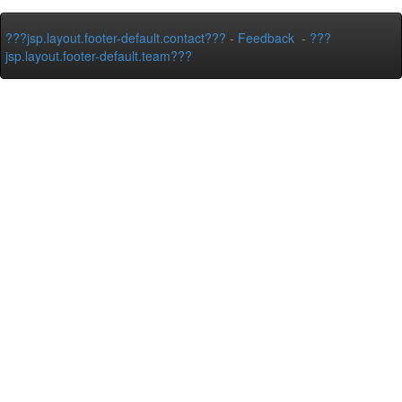
???jsp.layout.footer-default.contact???
-
Feedback
-
???
jsp.layout.footer-default.team???