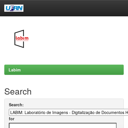
Skip
navigation
Labim
Search
Search:
for