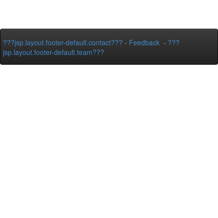
???jsp.layout.footer-default.contact???
-
Feedback
-
???
jsp.layout.footer-default.team???