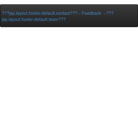
???jsp.layout.footer-default.contact???
-
Feedback
-
???
jsp.layout.footer-default.team???