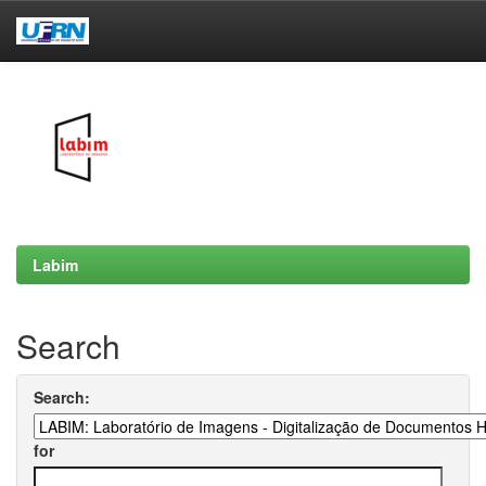
Skip
navigation
Labim
Search
Search:
for