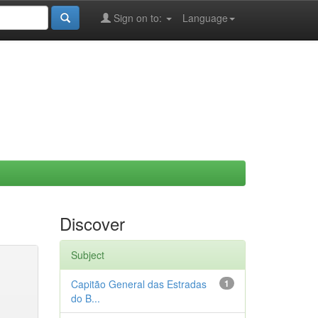
Sign on to:
Language
Discover
Subject
Capitão General das Estradas
1
do B...