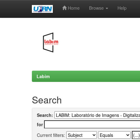
Home
Browse
Help
Skip
navigation
Labim
Search
Search:
for
Current filters: