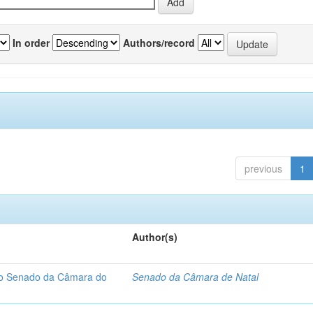
In order
Authors/record
previous
1
Author(s)
 do Senado da Câmara do
Senado da Câmara de Natal