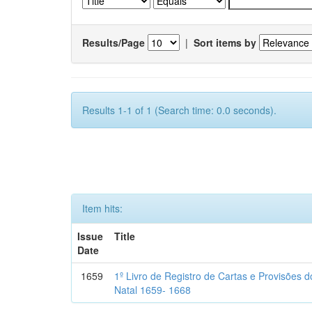
Results/Page
|
Sort items by
Results 1-1 of 1 (Search time: 0.0 seconds).
Item hits:
Issue
Title
Date
1659
1º Livro de Registro de Cartas e Provisões
Natal 1659- 1668