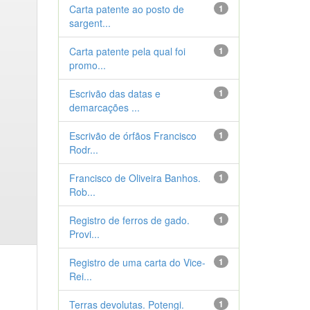
Carta patente ao posto de
1
sargent...
Carta patente pela qual foi
1
promo...
Escrivão das datas e
1
demarcações ...
Escrivão de órfãos Francisco
1
Rodr...
Francisco de Oliveira Banhos.
1
Rob...
Registro de ferros de gado.
1
Provi...
Registro de uma carta do Vice-
1
Rei...
Terras devolutas. Potengi.
1