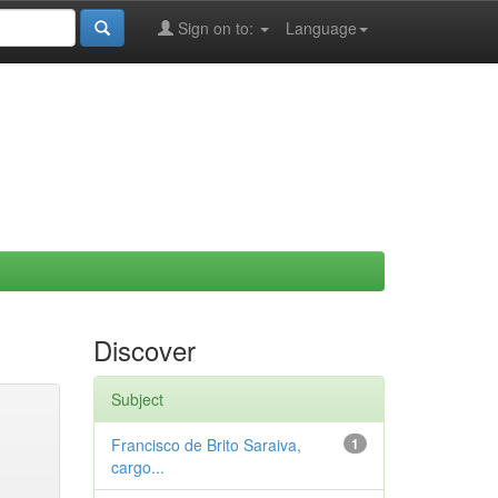
Sign on to:
Language
Discover
Subject
Francisco de Brito Saraiva,
1
cargo...