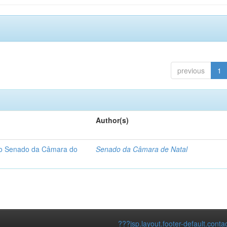
previous
1
Author(s)
 do Senado da Câmara do
Senado da Câmara de Natal
???jsp.layout.footer-default.conta