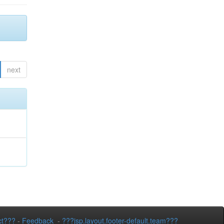
next
ct???
-
Feedback
-
???jsp.layout.footer-default.team???