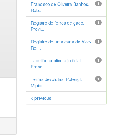
Francisco de Oliveira Banhos.
1
Rob...
Registro de ferros de gado.
1
Provi...
Registro de uma carta do Vice-
1
Rei...
Tabelião público e judicial
1
Franc...
Terras devolutas. Potengi.
1
Mipibu...
< previous