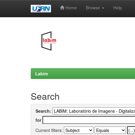
Home
Browse
Help
Skip
navigation
Labim
Search
Search:
for
Current filters: