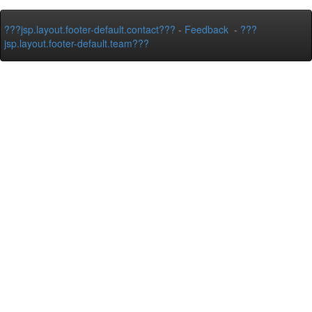
???jsp.layout.footer-default.contact???
-
Feedback
-
???
jsp.layout.footer-default.team???