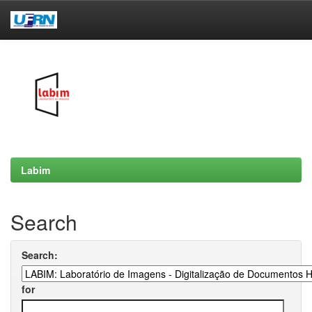
Skip
navigation
Labim
Search
Search:
for